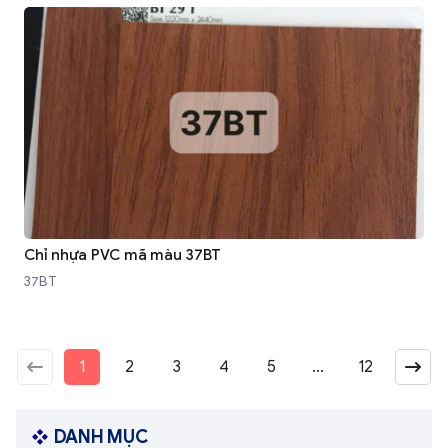
Chỉ nhựa PVC mã màu 37BT
37BT
1
2
3
4
5
...
12
DANH MỤC