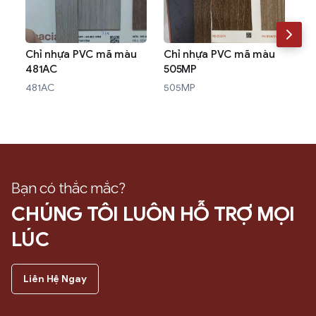
Chỉ nhựa PVC mã màu
Chỉ nhựa PVC mã màu
Ch
481AC
505MP
W3
481AC
505MP
W3
Bạn có thắc mắc?
CHÚNG TÔI LUÔN HỖ TRỢ MỌI
LÚC
Liên Hệ Ngay