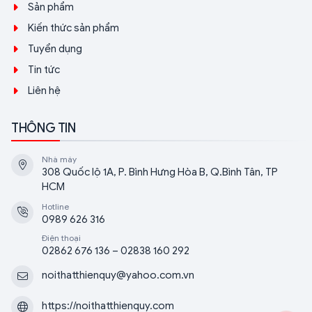
Sản phẩm
Kiến thức sản phẩm
Tuyển dụng
Tin tức
Liên hệ
THÔNG TIN
Nhà máy
308 Quốc lộ 1A, P. Bình Hưng Hòa B, Q.Bình Tân, TP
HCM
Hotline
0989 626 316
Điện thoại
02862 676 136 – 02838 160 292
noithatthienquy@yahoo.com.vn
https://noithatthienquy.com