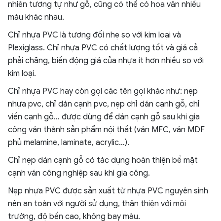
nhiên tương tự như gỗ, cũng có thể có hoa văn nhiều
màu khác nhau.
Chỉ nhựa PVC là tương đối nhẹ so với kim loại và
Plexiglass. Chỉ nhựa PVC có chất lượng tốt và giá cả
phải chăng, biến động giá của nhựa ít hơn nhiều so với
kim loại.
Chỉ nhựa PVC hay còn gọi các tên gọi khác như: nẹp
nhựa pvc, chỉ dán cạnh pvc, nẹp chỉ dán cạnh gỗ, chỉ
viền cạnh gỗ… được dùng để dán cạnh gỗ sau khi gia
công ván thành sản phẩm nội thất (ván MFC, ván MDF
phủ melamine, laminate, acrylic…).
Chỉ nẹp dán cạnh gỗ có tác dụng hoàn thiện bề mặt
cạnh ván công nghiệp sau khi gia công.
Nẹp nhựa PVC được sản xuất từ nhựa PVC nguyên sinh
nên an toàn với người sử dụng, thân thiện với môi
trường, độ bền cao, không bay màu.