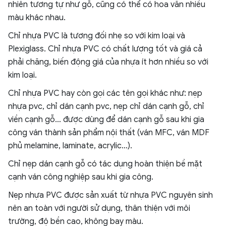
nhiên tương tự như gỗ, cũng có thể có hoa văn nhiều
màu khác nhau.
Chỉ nhựa PVC là tương đối nhẹ so với kim loại và
Plexiglass. Chỉ nhựa PVC có chất lượng tốt và giá cả
phải chăng, biến động giá của nhựa ít hơn nhiều so với
kim loại.
Chỉ nhựa PVC hay còn gọi các tên gọi khác như: nẹp
nhựa pvc, chỉ dán cạnh pvc, nẹp chỉ dán cạnh gỗ, chỉ
viền cạnh gỗ… được dùng để dán cạnh gỗ sau khi gia
công ván thành sản phẩm nội thất (ván MFC, ván MDF
phủ melamine, laminate, acrylic…).
Chỉ nẹp dán cạnh gỗ có tác dụng hoàn thiện bề mặt
cạnh ván công nghiệp sau khi gia công.
Nẹp nhựa PVC được sản xuất từ nhựa PVC nguyên sinh
nên an toàn với người sử dụng, thân thiện với môi
trường, độ bền cao, không bay màu.