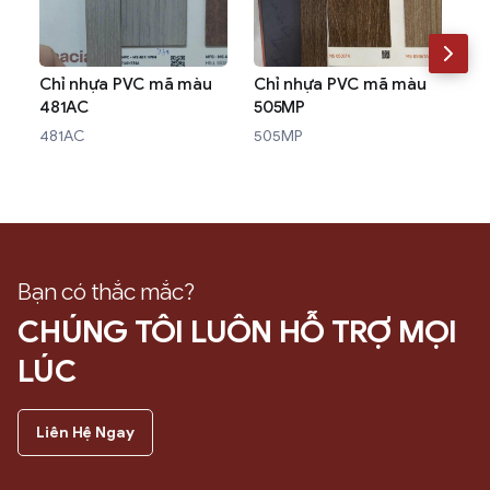
Chỉ nhựa PVC mã màu
Chỉ nhựa PVC mã màu
Ch
481AC
505MP
W3
481AC
505MP
W3
Bạn có thắc mắc?
CHÚNG TÔI LUÔN HỖ TRỢ MỌI
LÚC
Liên Hệ Ngay