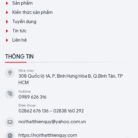
Sản phẩm
Kiến thức sản phẩm
Tuyển dụng
Tin tức
Liên hệ
THÔNG TIN
Nhà máy
308 Quốc lộ 1A, P. Bình Hưng Hòa B, Q.Bình Tân, TP
HCM
Hotline
0989 626 316
Điện thoại
02862 676 136 – 02838 160 292
noithatthienquy@yahoo.com.vn
https://noithatthienquy.com