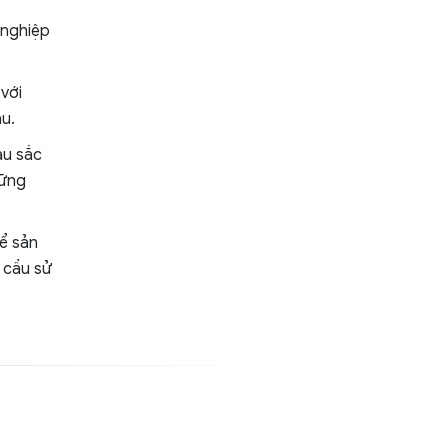
 nghiệp
với
u.
àu sắc
hững
hể sản
 cầu sử