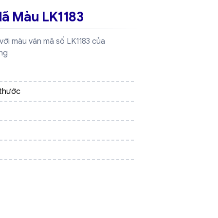
ã Màu LK1183
ới màu ván mã số LK1183 của
ng
 thước