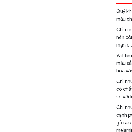
Quý khá
màu ch
Chỉ nh
nén côn
mạnh, 
Vật liệ
màu sắ
hoa vă
Chỉ nhự
có chất
so với k
Chỉ nh
cạnh p
gỗ sau
melamin