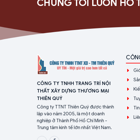
CHÚNG TÔI LUÔN HỖ 
CÔN
Giớ
Sả
CÔNG TY TNHH TRANG TRÍ NỘI
Ki
THẤT XÂY DỰNG THƯƠNG MẠI
Tu
THIÊN QUÝ
Công ty TTNT Thiên Quý được thành
Tin
lập vào năm 2005, là một doanh
Liê
nghiệp ở Thành Phố Hồ Chí Minh -
Trung tâm kinh tế lớn nhất Việt Nam.