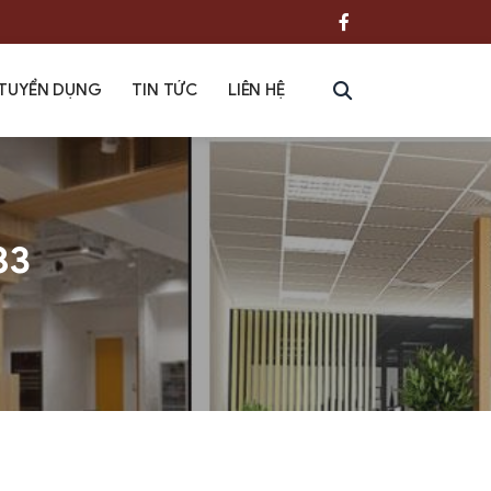
TUYỂN DỤNG
TIN TỨC
LIÊN HỆ
83