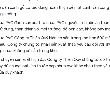
p dán cạnh gỗ có tác dụng hoàn thiện bề mặt cạnh ván công
 gia công.
ựa PVC được sản xuất từ nhựa PVC nguyên sinh nên an toàn 
sử dụng, thân thiện với môi trường, độ bền cao, không bay mà
ựa PVC Công ty Thiên Quý hiện có sẵn trong kho hơn 500 m
hau. Công ty chúng tôi nhận sản xuất theo yêu cầu đối với n
p nhựa không có sẵn trong kho.
 chuyền sản xuất hiện đại, Công ty Thiên Quý chúng tôi có t
ầy đủ chủng loại kích thước nẹp nhựa pvc khác nhau theo yêu
ủa quý khách.