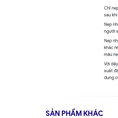
Chỉ nẹ
sau khi
Nẹp nh
người 
Nẹp nh
khác n
màu nẹ
Với dây
xuất đ
dụng c
SẢN PHẨM KHÁC