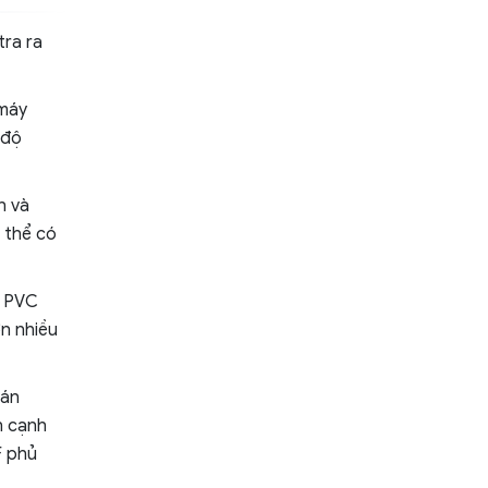
tra ra
 máy
 độ
n và
 thể có
a PVC
ơn nhiều
dán
n cạnh
F phủ