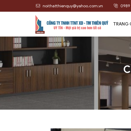
noithatthienquy@yahoo.com.vn
0989 
TRANG 
C