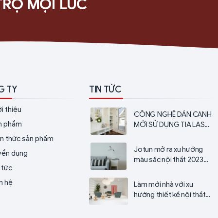
TRỢ MỌI LÚC
G TY
TIN TỨC
i thiệu
CÔNG NGHỆ DÁN CẠNH
n phẩm
MỚI SỬ DỤNG TIA LASE,
KHÔNG KEO
ến thức sản phẩm
Jotun mở ra xu hướng
yển dụng
màu sắc nội thất 2023
 tức
với ‘Chuyện sắc màu’
n hệ
Làm mới nhà với xu
hướng thiết kế nội thất
năm 2023