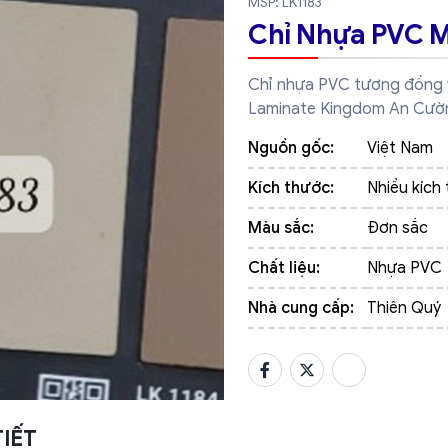
MSP: LK1183
Chỉ Nhựa PVC M
Chỉ nhựa PVC tương đồng v
Laminate Kingdom An Cườ
Nguồn gốc:
Việt Nam
Kích thước:
Nhiều kích
Màu sắc:
Đơn sắc
Chất liệu:
Nhựa PVC
Nhà cung cấp:
Thiên Quý
TIẾT