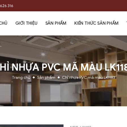
626 316
CHỦ
GIỚI THIỆU
SẢN PHẨM
KIẾN THỨC SẢN PHẨM
HỈ NHỰA PVC MÃ MÀU LK11
Trang chủ
Sản phẩm
Chỉ nhựa PVC mã màu LK1183