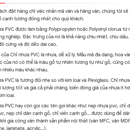
ch đặt hàng chỉ việc nhắn mã ván và hãng ván, chúng tôi sẽ 
ỉ cạnh tương đồng nhất cho quý khách.
ựa PVC được làm bằng Polypropylen hoặc Polyvinyl clorua từ
g nghiệp. Đặc trưng của nó là khả năng chịu nhiệt, chịu dầu,
độ cứng và độ dẻo dai cao.
u của Chỉ nhựa PVC là nhựa, dễ xử lý. Mẫu mã đa dạng, hoa vă
c của nó có thể là màu gỗ tự nhiên tương tự như gỗ, cũng có
n nhiều màu khác nhau.
a PVC là tương đối nhẹ so với kim loại và Plexiglass. Chỉ nhự
 lượng tốt và giá cả phải chăng, biến động giá của nhựa ít h
im loại.
ựa PVC hay còn gọi các tên gọi khác như: nẹp nhựa pvc, chỉ 
vc, nẹp chỉ dán cạnh gỗ, chỉ viền cạnh gỗ… được dùng để dá
 khi gia công ván thành sản phẩm nội thất (ván MFC, ván MD
e, laminate, acrylic…).