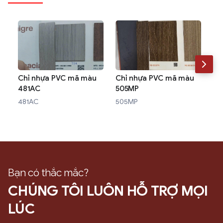
Chỉ nhựa PVC mã màu
Chỉ nhựa PVC mã màu
Ch
481AC
505MP
W3
481AC
505MP
W3
Bạn có thắc mắc?
CHÚNG TÔI LUÔN HỖ TRỢ MỌI
LÚC