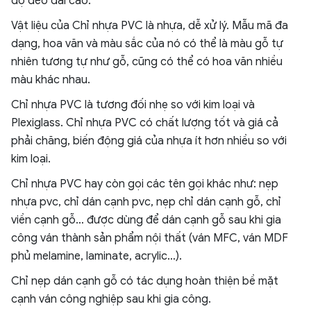
độ dẻo dai cao.
Vật liệu của Chỉ nhựa PVC là nhựa, dễ xử lý. Mẫu mã đa
dạng, hoa văn và màu sắc của nó có thể là màu gỗ tự
nhiên tương tự như gỗ, cũng có thể có hoa văn nhiều
màu khác nhau.
Chỉ nhựa PVC là tương đối nhẹ so với kim loại và
Plexiglass. Chỉ nhựa PVC có chất lượng tốt và giá cả
phải chăng, biến động giá của nhựa ít hơn nhiều so với
kim loại.
Chỉ nhựa PVC hay còn gọi các tên gọi khác như: nẹp
nhựa pvc, chỉ dán cạnh pvc, nẹp chỉ dán cạnh gỗ, chỉ
viền cạnh gỗ… được dùng để dán cạnh gỗ sau khi gia
công ván thành sản phẩm nội thất (ván MFC, ván MDF
phủ melamine, laminate, acrylic…).
Chỉ nẹp dán cạnh gỗ có tác dụng hoàn thiện bề mặt
cạnh ván công nghiệp sau khi gia công.