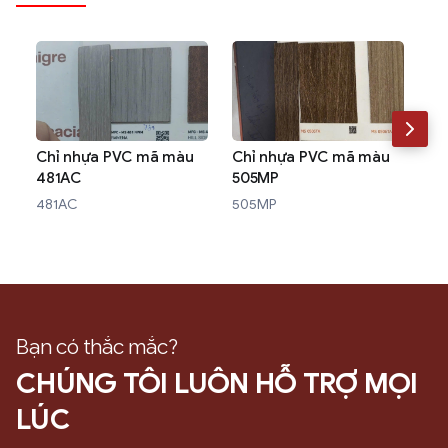
Chỉ nhựa PVC mã màu
Chỉ nhựa PVC mã màu
Ch
481AC
505MP
W3
481AC
505MP
W3
Bạn có thắc mắc?
CHÚNG TÔI LUÔN HỖ TRỢ MỌI
LÚC