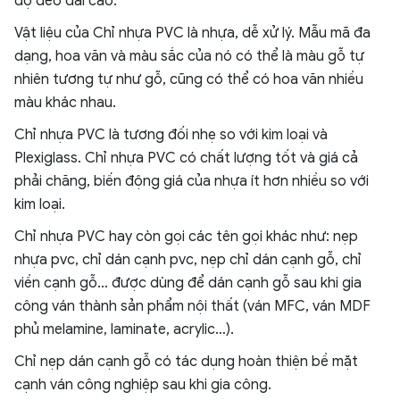
độ dẻo dai cao.
Vật liệu của Chỉ nhựa PVC là nhựa, dễ xử lý. Mẫu mã đa
dạng, hoa văn và màu sắc của nó có thể là màu gỗ tự
nhiên tương tự như gỗ, cũng có thể có hoa văn nhiều
màu khác nhau.
Chỉ nhựa PVC là tương đối nhẹ so với kim loại và
Plexiglass. Chỉ nhựa PVC có chất lượng tốt và giá cả
phải chăng, biến động giá của nhựa ít hơn nhiều so với
kim loại.
Chỉ nhựa PVC hay còn gọi các tên gọi khác như: nẹp
nhựa pvc, chỉ dán cạnh pvc, nẹp chỉ dán cạnh gỗ, chỉ
viền cạnh gỗ… được dùng để dán cạnh gỗ sau khi gia
công ván thành sản phẩm nội thất (ván MFC, ván MDF
phủ melamine, laminate, acrylic…).
Chỉ nẹp dán cạnh gỗ có tác dụng hoàn thiện bề mặt
cạnh ván công nghiệp sau khi gia công.