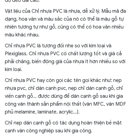
độ dẻo dai cao.
Vật liệu của Chỉ nhựa PVC là nhựa, dễ xử lý. Mẫu mã đa
dạng, hoa văn và màu sắc của nó có thể là màu gỗ tự
nhiên tương tự như gỗ, cũng có thể có hoa văn nhiều
màu khác nhau.
Chỉ nhựa PVC là tương đối nhẹ so với kim loại và
Plexiglass. Chỉ nhựa PVC có chất lượng tốt và giá cả
phải chăng, biến động giá của nhựa ít hơn nhiều so với
kim loại.
Chỉ nhựa PVC hay còn gọi các tên gọi khác như: nẹp
nhựa pvc, chỉ dán cạnh pvc, nẹp chỉ dán cạnh gỗ, chỉ
viền cạnh gỗ… được dùng để dán cạnh gỗ sau khi gia
công ván thành sản phẩm nội thất (ván MFC, ván MDF
phủ melamine, laminate, acrylic…).
Chỉ nẹp dán cạnh gỗ có tác dụng hoàn thiện bề mặt
cạnh ván công nghiệp sau khi gia công.