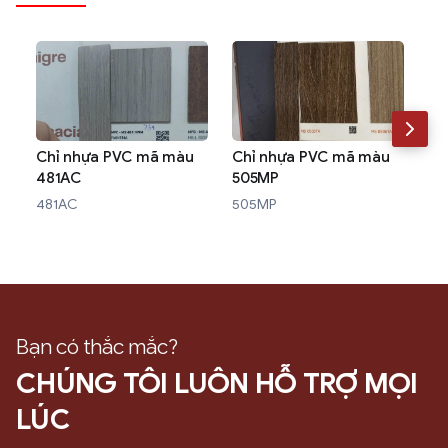
Chỉ nhựa PVC mã màu
Chỉ nhựa PVC mã màu
Ch
481AC
505MP
W3
481AC
505MP
W3
Bạn có thắc mắc?
CHÚNG TÔI LUÔN HỖ TRỢ MỌI
LÚC