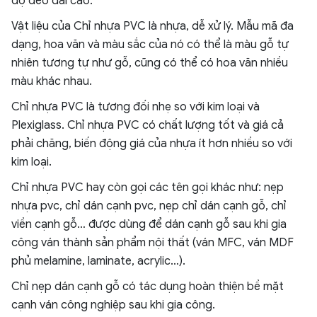
độ dẻo dai cao.
Vật liệu của Chỉ nhựa PVC là nhựa, dễ xử lý. Mẫu mã đa
dạng, hoa văn và màu sắc của nó có thể là màu gỗ tự
nhiên tương tự như gỗ, cũng có thể có hoa văn nhiều
màu khác nhau.
Chỉ nhựa PVC là tương đối nhẹ so với kim loại và
Plexiglass. Chỉ nhựa PVC có chất lượng tốt và giá cả
phải chăng, biến động giá của nhựa ít hơn nhiều so với
kim loại.
Chỉ nhựa PVC hay còn gọi các tên gọi khác như: nẹp
nhựa pvc, chỉ dán cạnh pvc, nẹp chỉ dán cạnh gỗ, chỉ
viền cạnh gỗ… được dùng để dán cạnh gỗ sau khi gia
công ván thành sản phẩm nội thất (ván MFC, ván MDF
phủ melamine, laminate, acrylic…).
Chỉ nẹp dán cạnh gỗ có tác dụng hoàn thiện bề mặt
cạnh ván công nghiệp sau khi gia công.