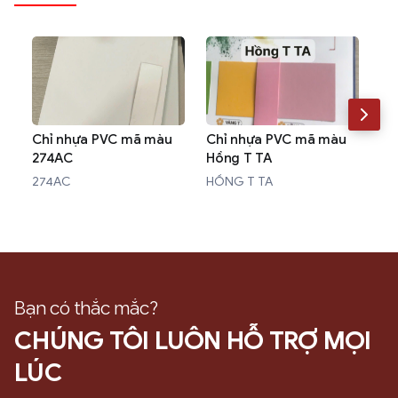
Chỉ nhựa PVC mã màu
Chỉ nhựa PVC mã màu
Ch
274AC
Hồng T TA
10
274AC
HỒNG T TA
10
Bạn có thắc mắc?
CHÚNG TÔI LUÔN HỖ TRỢ MỌI
LÚC