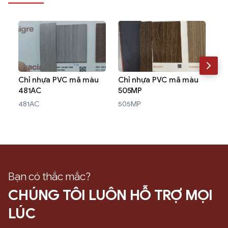
Chỉ nhựa PVC mã màu
Chỉ nhựa PVC mã màu
Ch
481AC
505MP
W3
481AC
505MP
W3
Bạn có thắc mắc?
CHÚNG TÔI LUÔN HỖ TRỢ MỌI
LÚC