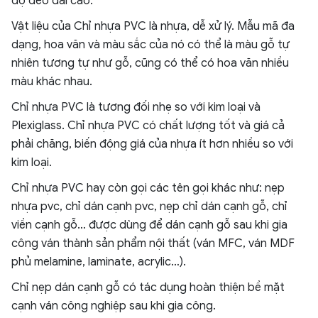
độ dẻo dai cao.
Vật liệu của Chỉ nhựa PVC là nhựa, dễ xử lý. Mẫu mã đa
dạng, hoa văn và màu sắc của nó có thể là màu gỗ tự
nhiên tương tự như gỗ, cũng có thể có hoa văn nhiều
màu khác nhau.
Chỉ nhựa PVC là tương đối nhẹ so với kim loại và
Plexiglass. Chỉ nhựa PVC có chất lượng tốt và giá cả
phải chăng, biến động giá của nhựa ít hơn nhiều so với
kim loại.
Chỉ nhựa PVC hay còn gọi các tên gọi khác như: nẹp
nhựa pvc, chỉ dán cạnh pvc, nẹp chỉ dán cạnh gỗ, chỉ
viền cạnh gỗ… được dùng để dán cạnh gỗ sau khi gia
công ván thành sản phẩm nội thất (ván MFC, ván MDF
phủ melamine, laminate, acrylic…).
Chỉ nẹp dán cạnh gỗ có tác dụng hoàn thiện bề mặt
cạnh ván công nghiệp sau khi gia công.