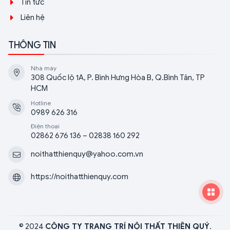
Tin tức
Liên hệ
THÔNG TIN
Nhà máy
308 Quốc lộ 1A, P. Bình Hưng Hòa B, Q.Bình Tân, TP
HCM
Hotline
0989 626 316
Điện thoại
02862 676 136 – 02838 160 292
noithatthienquy@yahoo.com.vn
https://noithatthienquy.com
© 2024
CÔNG TY TRANG TRÍ NỘI THẤT THIÊN QUÝ
.