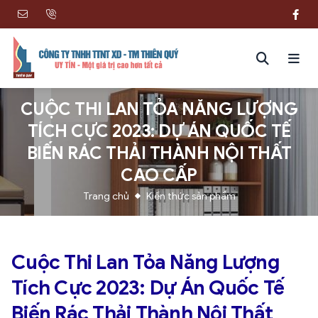
CUỘC THI LAN TỎA NĂNG LƯỢNG
TÍCH CỰC 2023: DỰ ÁN QUỐC TẾ
BIẾN RÁC THẢI THÀNH NỘI THẤT
CAO CẤP
Trang chủ
Kiến thức sản phẩm
Cuộc Thi Lan Tỏa Năng Lượng
Tích Cực 2023: Dự Án Quốc Tế
Biến Rác Thải Thành Nội Thất