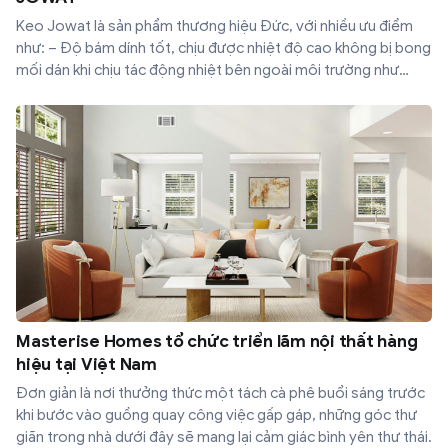
Keo Jowat là sản phẩm thương hiệu Đức, với nhiều ưu điểm
như: – Độ bám dính tốt, chịu được nhiệt độ cao không bị bong
mối dán khi chịu tác động nhiệt bên ngoài môi trường như
nắng hay để gần các nguồn nhiệt như bếp, lò sưởi… – Màu sắc
nhẹ nhàng không làm lộ đường keo dán.
Masterise Homes tổ chức triển lãm nội thất hàng
hiệu tại Việt Nam
Đơn giản là nơi thưởng thức một tách cà phê buổi sáng trước
khi bước vào guồng quay công việc gấp gáp, những góc thư
giãn trong nhà dưới đây sẽ mang lại cảm giác bình yên thư thái.