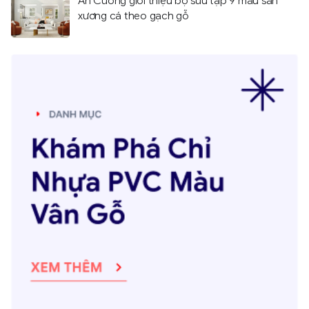
An Cường giới thiệu bộ sưu tập 9 màu sàn
xương cá theo gạch gỗ